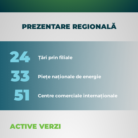
PREZENTARE REGIONALĂ
24
Țări prin filiale
33
Piețe naționale de energie
51
Centre comerciale internaționale
ACTIVE VERZI