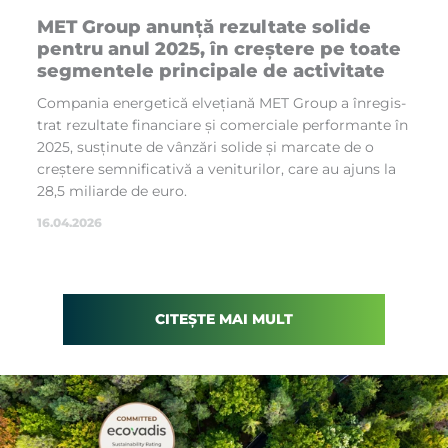
MET Gro­up anun­ță re­zul­ta­te so­li­de
pen­tru anul 2025, în creș­te­re pe toa­te
seg­men­te­le prin­ci­pa­le de ac­ti­vi­ta­te
Com­pa­nia ener­ge­ti­că el­ve­ți­a­nă MET Gro­up a în­re­gis­
trat re­zul­ta­te fi­nan­ci­a­re și co­mer­ci­a­le per­for­man­te în
2025, sus­ți­nu­te de vân­zări so­li­de și mar­ca­te de o
creș­te­re sem­ni­fi­ca­ti­vă a ve­ni­tu­ri­lo­r, ca­re au ajuns la
28,5 mi­li­ar­de de eu­ro.
16.04.2026
CITEȘTE MAI MULT