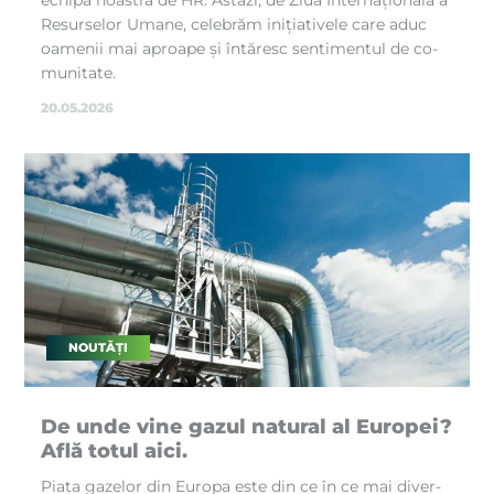
Re­sur­se­lor Uma­ne, ce­le­brăm ini­ția­ti­ve­le ca­re aduc
oa­me­nii mai aproa­pe și în­tă­resc sen­ti­men­tul de co­
mu­ni­ta­te.
20.05.2026
NOUTĂȚI
De un­de vi­ne ga­zul na­tu­ral al Eu­ro­pei?
Află to­tul aici.
Pia­ța ga­ze­lor din Eu­ro­pa es­te din ce în ce mai di­ver­