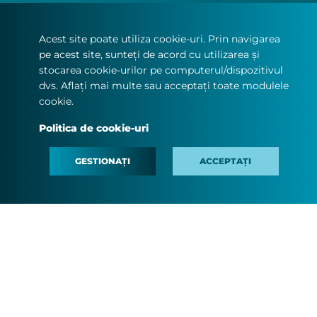
PRODUSE
INFO CLIENTI
Acest site poate utiliza cookie-uri. Prin navigarea
pe acest site, sunteți de acord cu utilizarea și
MEDIA
stocarea cookie-urilor pe computerul/dispozitivul
dvs. Aflați mai multe sau acceptați toate modulele
CONTACT
cookie.
CARIERE
Politica de cookie-uri
#MINDTHEFYOUTURE
GESTIONAȚI
ACCEPTAȚI
Terms and Conditions
Privacy Statement
Cookie policy