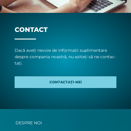
CONTACT
Da­că aveți ne­vo­ie de in­for­ma­ții su­pli­men­ta­re
des­pre com­pa­nia noas­tră, nu ezi­tați să ne con­tac­
tați.
CONTACTAȚI-NE!
DESPRE NOI