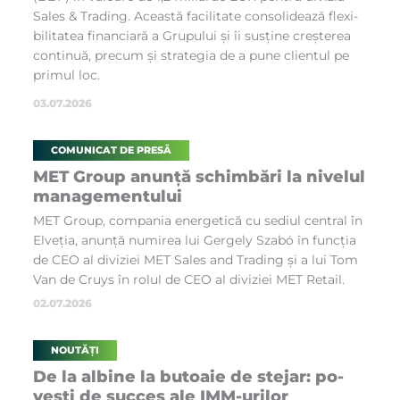
Sa­les & Tra­ding. Aceas­tă fa­ci­li­ta­te con­so­li­de­a­ză fle­xi­
bi­li­ta­tea fi­nan­ci­a­ră a Gru­pu­lui și îi sus­ți­ne creș­te­rea
con­ti­nu­ă, pre­cum și stra­te­gia de a pu­ne cli­en­tul pe
pri­mul loc.
03.07.2026
COMUNICAT DE PRESĂ
MET Gro­up anun­ță schim­bări la nive­lul
ma­na­ge­men­tu­lui
MET Gro­u­p, com­pa­nia ener­ge­ti­că cu se­di­ul cen­tral în
El­ve­ți­a, anun­ță nu­mi­rea lui Ger­ge­ly Sza­bó în func­ția
de CEO al di­vi­zi­ei MET Sa­les and Tra­ding și a lui Tom
Van de Cru­ys în ro­lul de CEO al di­vi­zi­ei MET Re­ta­il.
02.07.2026
NOUTĂȚI
De la al­bi­ne la bu­toa­ie de ste­ja­r: po­
vești de suc­ces ale IMM-uri­lor