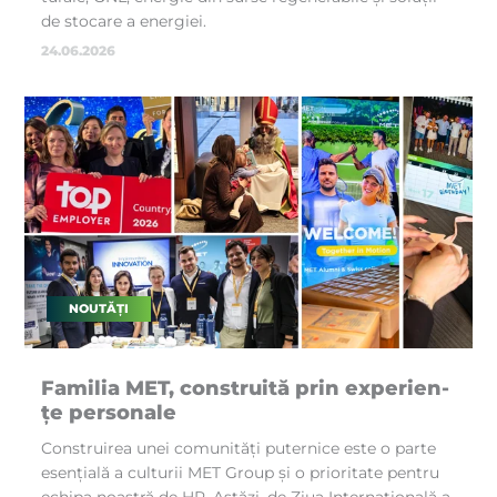
de sto­ca­re a ener­gi­ei.
24.06.2026
NOUTĂȚI
Fa­mi­lia MET, con­stru­i­tă prin ex­pe­rien­
țe per­so­na­le
Con­stru­i­rea unei co­mu­ni­tăți pu­ter­ni­ce es­te o par­te
esen­ți­a­lă a cul­tu­rii MET Gro­up și o pri­o­ri­ta­te pen­tru
echi­pa noas­tră de HR. As­tăzi, de Zi­ua In­ter­națio­na­lă a