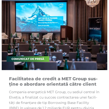
COMUNICAT DE PRESĂ
Fa­ci­li­ta­tea de cre­dit a MET Gro­up sus­
ți­ne o abor­da­re orien­ta­tă că­tre cli­ent
Com­pa­nia ener­ge­ti­că MET Gro­u­p, cu se­di­ul cen­tral în
El­ve­ți­a, a fi­na­li­zat cu suc­ces con­trac­ta­rea unei fa­ci­li­
tăți de fi­nan­ța­re de tip Bor­ro­wing Ba­se Fa­ci­li­ty
(BBF) în va­loa­re de 1,2 mi­li­ar­de EUR pen­tru di­vi­zia