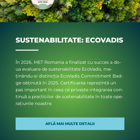
SUSTENABILITATE: ECOVADIS
În 2026, MET Ro­ma­nia a fi­na­li­zat cu suc­ces a do­
ua eva­lu­a­re de sus­te­na­bi­li­ta­te EcoVa­dis, me­
ținându-și dis­tinc­ția EcoVa­dis Com­mit­ment Bad­
ge ob­ți­nu­tă în 2025. Cer­ti­fi­ca­rea re­pre­zin­tă un
pas im­por­tant în ce­ea ce pri­veș­te in­te­gra­rea con­
ti­nuă a prac­ti­ci­lor de sus­te­na­bi­li­ta­te în toa­te ope­
ra­țiu­ni­le noas­tre.
AFLĂ MAI MULTE DETALII