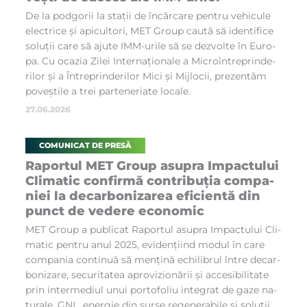
De la pod­go­rii la sta­ții de în­căr­ca­re pen­tru ve­hi­cu­le
elec­tri­ce și api­cul­to­ri, MET Gro­up ca­u­tă să iden­ti­fi­ce
so­lu­ții ca­re să aju­te IMM-uri­le să se dezvol­te în Eu­ro­
pa. Cu oca­zia Zi­lei In­ter­națio­na­le a Mi­croîn­tre­prin­de­
ri­lor și a În­tre­prin­de­ri­lor Mici și Mij­lo­cii, pre­zen­tăm
po­veș­ti­le a trei par­te­ne­ri­a­te lo­ca­le.
27.06.2026
COMUNICAT DE PRESĂ
Ra­por­tul MET Gro­up asu­pra Im­pac­tu­lui
Cli­ma­tic con­fir­mă con­tri­bu­ția com­pa­
niei la de­car­bo­ni­za­rea efi­cien­tă din
punct de ve­de­re eco­no­mic
MET Gro­up a pu­bli­cat Ra­por­tul asu­pra Im­pac­tu­lui Cli­
ma­tic pen­tru anul 2025, evi­den­ți­ind mo­dul în ca­re
com­pa­nia con­ti­nuă să men­ți­nă echi­li­brul în­tre de­car­
bo­ni­za­re, se­cu­ri­ta­tea apro­vi­zio­nă­rii și ac­ce­si­bi­li­ta­te
prin in­ter­me­di­ul unui por­to­fo­liu in­te­grat de ga­ze na­
tu­ra­le, GNL, ener­gie din sur­se re­ge­ne­ra­bi­le și so­lu­ții