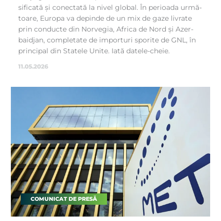
si­fi­ca­tă și co­nec­ta­tă la nivel glo­bal. În pe­ri­oa­da ur­mă­
toa­re, Eu­ro­pa va de­pin­de de un mix de ga­ze li­vra­te
prin con­duc­te din Nor­ve­gi­a, Afri­ca de Nord și Azer­
baid­jan, com­ple­ta­te de im­por­turi spo­ri­te de GNL, în
prin­ci­pal din Sta­te­le Uni­te. Ia­tă da­tele-che­ie.
11.05.2026
COMUNICAT DE PRESĂ