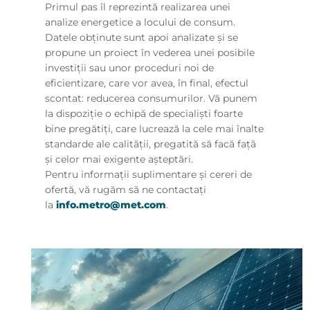
Primul pas îl reprezintă realizarea unei
analize energetice a locului de consum.
Datele obţinute sunt apoi analizate şi se
propune un proiect în vederea unei posibile
investiţii sau unor proceduri noi de
eficientizare, care vor avea, în final, efectul
scontat: reducerea consumurilor. Vă punem
la dispoziție o echipă de specialiști foarte
bine pregătiți, care lucrează la cele mai înalte
standarde ale calității, pregatită să facă față
și celor mai exigente așteptări.
Pentru informaţii suplimentare şi cereri de
ofertă, vă rugăm să ne contactaţi
la
info.metro@met.com
.