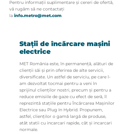
Pentru informaţii suplimentare şi cereri de ofertă,
vă rugăm să ne contactaţi
la
info.metro@met.com
.
Staţii de încărcare maşini
electrice
MET România este, în permanență, alături de
clienţii săi şi prin oferirea de alte servicii,
diversificate. Un astfel de serviciu, pe care l-
am dezvoltat tocmai pentru a veni în
sprijinul clienţilor nostri, precum şi pentru a
reduce emisiile de gaze cu efect de seră, îl
reprezintă staţiile pentru Încărcarea Maşinilor
Electrice sau Plug In Hybrid. Propunem,
astfel, clienţilor o gamă largă de produse,
atât statii cu incarcari rapide, cât şi incarcari
normale.