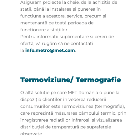
Asigurăm proiecte la cheie, de la achiziţia de
staţii, până la instalarea şi punerea în
funcţiune a acestora, service, precum şi
mentenanţă pe toată perioada de
funcţionare a staţiilor.
Pentru informaţii suplimentare şi cereri de
ofertă, vă rugăm să ne contactaţi
la
info.metro@met.com
.
Termoviziune/ Termografie
O altă soluţie pe care MET România o pune la
dispoziţia clienţilor în vederea reducerii
consumurilor este Termoviziunea (termografia),
care reprezintă măsurarea câmpului termic, prin
înregistrarea radiaţiilor infraroşii şi vizualizarea
distribuţiei de temperatură pe suprafeţele
observate.