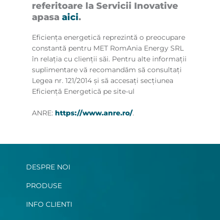
referitoare la Servicii Inovative
apasa
aici
.
Eficiența energetică reprezintă o preocupare
constantă pentru MET RomAnia Energy SRL
în relația cu clienții săi. Pentru alte informaţii
suplimentare vă recomandăm să consultaţi
Legea nr. 121/2014 și să accesați secțiunea
Eficiență Energetică pe site-ul
ANRE:
https://www.anre.ro/
.
DESPRE NOI
PRODUSE
INFO CLIENTI