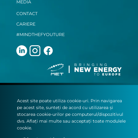
MEDIA
CONTACT
CARIERE
#MINDTHEFYOUTURE
Terms and Conditions
Acest site poate utiliza cookie-uri. Prin navigarea
Privacy Statement
pe acest site, sunteți de acord cu utilizarea și
Cookie policy
stocarea cookie-urilor pe computerul/dispozitivul
dvs. Aflați mai multe sau acceptați toate modulele
© Copyright 2022
cookie.
MET.com - Toate drepturile rezervate.