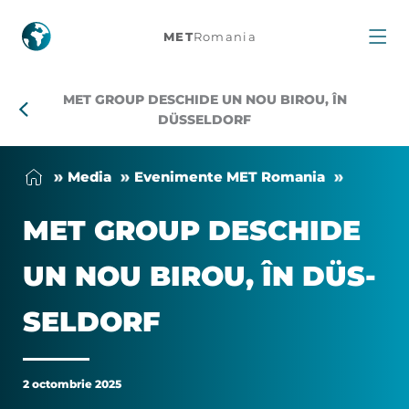
MET
MET
Romania
Group
MET GROUP DESCHIDE UN NOU BIROU, ÎN
deschide
DÜSSELDORF
un
Me­dia
Eve­ni­men­te MET Ro­ma­nia
nou
MET GRO­UP DES­CHI­DE
birou,
UN NOU BI­RO­U, ÎN DÜ­S­
în
SEL­DORF
Düsseldorf
2 octombrie 2025