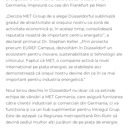
Germania, împreună cu cea din Frankfurt pe Main
„Decizia MET Group de a alege Düsseldorful subliniază
gradul de atractivitate al orașului nostru ca zonă de
activitate economică și, în același timp, consolidează
reputația noastră de important centru energetic”, a
declarat primarul Dr. Stephan Keller. „Prin proiecte
precum EUREF Campus, dezvoltăm în Düsseldorf un
ecosistem pentru inovare, sustenabilitate și tehnologii ale
viitorului. Faptul că MET, o companie activă la nivel
internațional pe piața energiei, se stabilește aici
demonstrează că orașul nostru devine din ce în ce mai
important pentru industria energetică.”
Noul birou deschis în Düsseldorf nu doar că va extinde
echipa de vânzări a MET Germania, care asigură furnizarea
către clienții industriali și comerciali din Germania, ci va
funcționa și ca un hub suplimentar pentru întregul Grup.
Este de aștepat ca Regiunea metropolitană Rin-Ruhr să
devină sediul multor alți jucători de pe piața de energie.