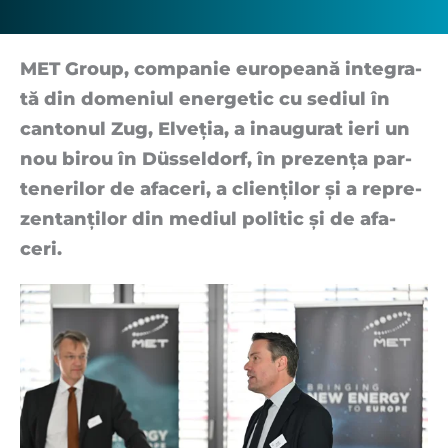
MET Gro­u­p, com­pa­nie eu­ro­pe­a­nă in­te­gra­
tă din do­me­ni­ul ener­ge­tic cu se­di­ul în
can­to­nul Zu­g, El­ve­ți­a, a inau­gu­rat ieri un
nou bi­rou în Dü­s­sel­dor­f, în pre­zen­ța par­
te­ne­ri­lor de afa­ce­ri, a cli­en­ți­lor și a re­pre­
zen­tan­ți­lor din me­di­ul po­li­tic și de afa­
ceri.