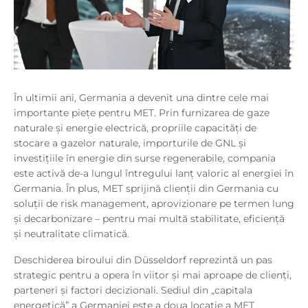
În ultimii ani, Germania a devenit una dintre cele mai
importante piețe pentru MET. Prin furnizarea de gaze
naturale și energie electrică, propriile capacități de
stocare a gazelor naturale, importurile de GNL și
investițiile în energie din surse regenerabile, compania
este activă de-a lungul întregului lanț valoric al energiei în
Germania. În plus, MET sprijină clienții din Germania cu
soluții de risk management, aprovizionare pe termen lung
și decarbonizare – pentru mai multă stabilitate, eficiență
și neutralitate climatică.
Deschiderea biroului din Düsseldorf reprezintă un pas
strategic pentru a opera în viitor și mai aproape de clienți,
parteneri și factori decizionali. Sediul din „capitala
energetică” a Germaniei este a doua locație a MET